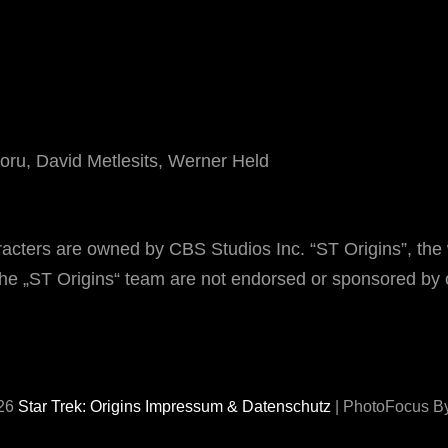
ru, David Metlesits, Werner Held
cters are owned by CBS Studios Inc. “ST Origins”, the 
 the „ST Origins“ team are not endorsed or sponsored by 
026
Star Trek: Origins
Impressum & Datenschutz
|
PhotoFocus B