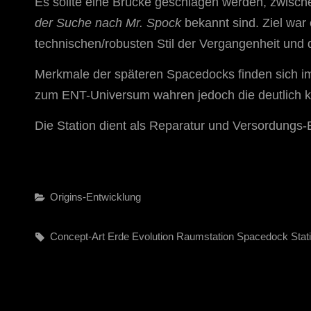
Es sollte eine Brücke geschlagen werden, zwisc
der Suche nach Mr. Spock
bekannt sind. Ziel wa
technischen/robusten Stil der Vergangenheit und d
Merkmale der späteren Spacedocks finden sich im
zum ENT-Universum wahren jedoch die deutlich kl
Die Station dient als Reparatur und Versordungs-
Categories
Origins-Entwicklung
Tags,
Concept-Art
Erde
Evolution
Raumstation
Spacedock
Stat