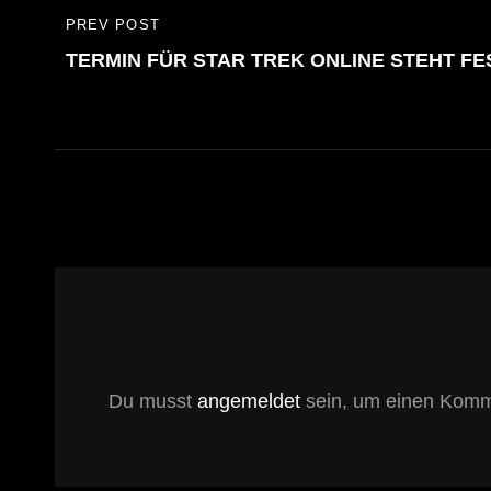
Beitragsnavigation
PREV POST
PREVIOUS
TERMIN FÜR STAR TREK ONLINE STEHT FE
POST
Du musst
angemeldet
sein, um einen Komm