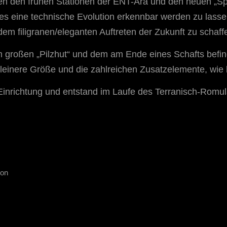
hen den frühen Stationen der ENT-Ära und den neuen „S
r es eine technische Evolution erkennbar werden zu la
em filigranen/eleganten Auftreten der Zukunft zu schaff
 großen „Pilzhut“ und dem am Ende eines Schafts befin
einere Größe und die zahlreichen Zusatzelemente, wie 
Einrichtung und entstand im Laufe des Terranisch-Romul
ion