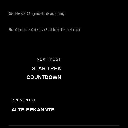
Categories
News
Origins-Entwicklung
Tags,
Akquise
Artists
Grafiker
Teilnehmer
Beitragsnavigation
NEXT POST
NEXT
STAR TREK
POST
COUNTDOWN
PREV POST
PREVIOUS
ALTE BEKANNTE
POST