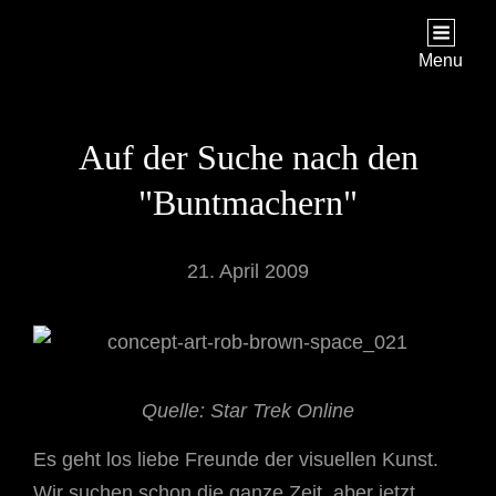
STAR TREK: ORIGINS
Ein Science-Fiction-Adventure
Menu
Auf der Suche nach den
"Buntmachern"
21. April 2009
Quelle: Star Trek Online
Es geht los liebe Freunde der visuellen Kunst.
Wir suchen schon die ganze Zeit, aber jetzt