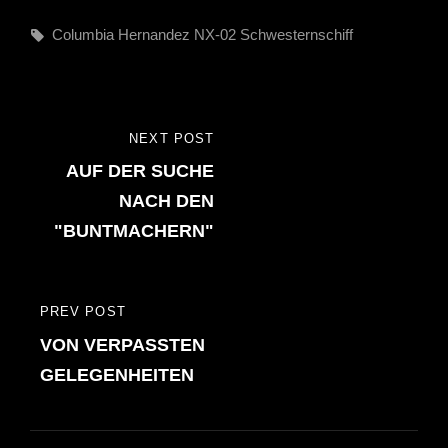
Tags,
Columbia
Hernandez
NX-02
Schwesternschiff
Beitragsnavigation
NEXT POST
NEXT
AUF DER SUCHE
POST
NACH DEN
"BUNTMACHERN"
PREV POST
PREVIOUS
VON VERPASSTEN
POST
GELEGENHEITEN