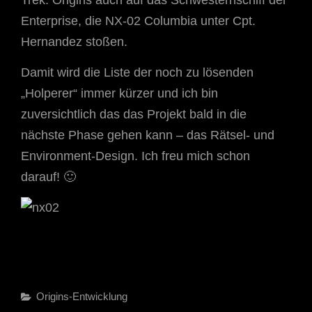
Trek: Origins auch auf das Schwesternschiff der
Enterprise, die NX-02 Columbia unter Cpt.
Hernandez stoßen.
Damit wird die Liste der noch zu lösenden
„Holperer“ immer kürzer und ich bin
zuversichtlich das das Projekt bald in die
nächste Phase gehen kann – das Rätsel- und
Environment-Design. Ich freu mich schon
darauf! 🙂
Categories
Origins-Entwicklung