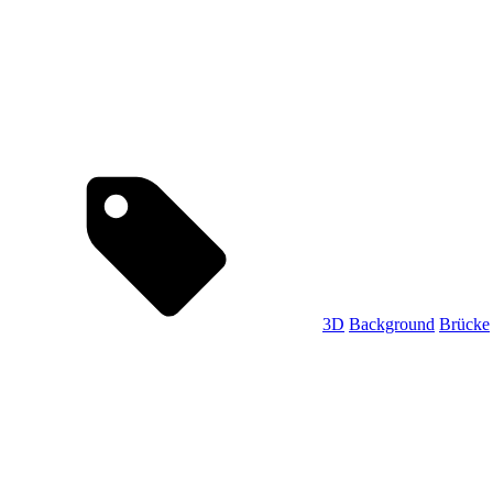
Tags,
3D
Background
Brücke