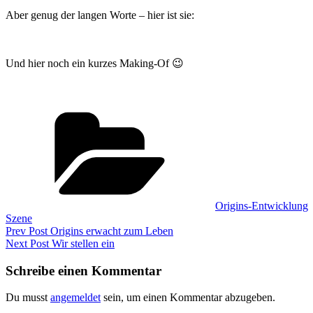
Aber genug der langen Worte – hier ist sie:
Und hier noch ein kurzes Making-Of 😉
Categories
Origins-Entwicklung
Szene
Beitragsnavigation
Previous
Prev Post
Origins erwacht zum Leben
Post
Next
Next Post
Wir stellen ein
Post
Schreibe einen Kommentar
Du musst
angemeldet
sein, um einen Kommentar abzugeben.