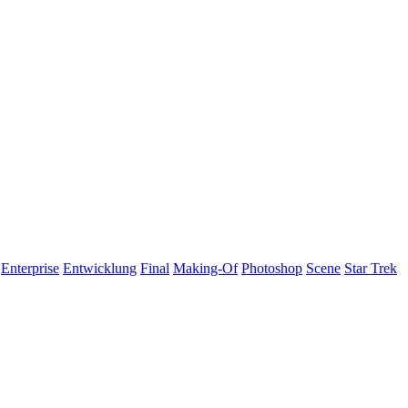
Enterprise
Entwicklung
Final
Making-Of
Photoshop
Scene
Star Trek