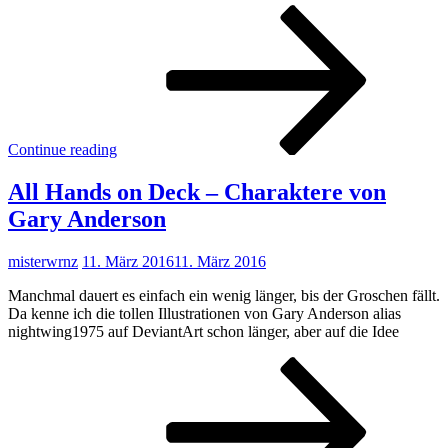
GUI
Upda
und
Loo
mit
den
neue
Char
Continue reading
All Hands on Deck – Charaktere von
Gary Anderson
misterwrnz
11. März 2016
11. März 2016
Manchmal dauert es einfach ein wenig länger, bis der Groschen fällt.
Da kenne ich die tollen Illustrationen von Gary Anderson alias
nightwing1975 auf DeviantArt schon länger, aber auf die Idee
All
Han
on
Dec
–