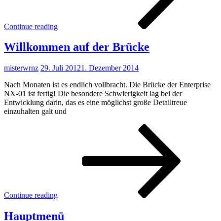
Char
von
Gary
Continue reading
Ande
Willkommen auf der Brücke
misterwrnz
29. Juli 2012
1. Dezember 2014
Nach Monaten ist es endlich vollbracht. Die Brücke der Enterprise
NX-01 ist fertig! Die besondere Schwierigkeit lag bei der
Entwicklung darin, das es eine möglichst große Detailtreue
einzuhalten galt und
Wil
auf
der
Brüc
Continue reading
Hauptmenü