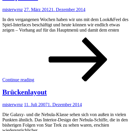
misterwrnz
27. März 2012
1. Dezember 2014
In den vergangenen Wochen haben wir uns mit dem Look&Feel des
Spiel-Interfaces beschäftigt und heute können wir endlich etwas
zeigen – Vorhang auf für das Hauptmenü und damit dem ersten
Hau
Continue reading
Brückenlayout
misterwrnz
11. Juli 2007
1. Dezember 2014
Die Galaxy- und die Nebula-Klasse sehen sich von außen in vielen
Punkten ähnlich. Das Interior-Design der Nebula-Schiffe, die in den
bisherigen Folgen von Star Trek zu sehen waren, erschien
wiedersprüchlicher