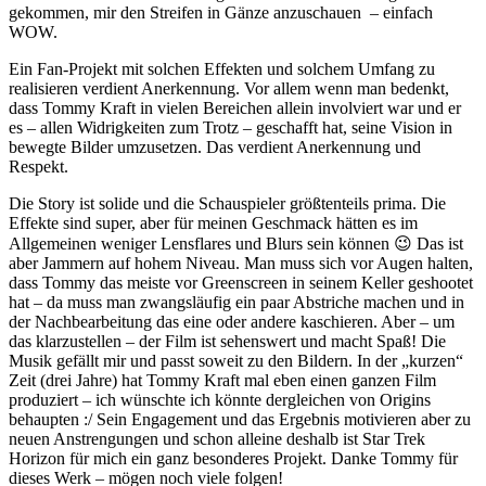
gekommen, mir den Streifen in Gänze anzuschauen – einfach
WOW.
Ein Fan-Projekt mit solchen Effekten und solchem Umfang zu
realisieren verdient Anerkennung. Vor allem wenn man bedenkt,
dass Tommy Kraft in vielen Bereichen allein involviert war und er
es – allen Widrigkeiten zum Trotz – geschafft hat, seine Vision in
bewegte Bilder umzusetzen. Das verdient Anerkennung und
Respekt.
Die Story ist solide und die Schauspieler größtenteils prima. Die
Effekte sind super, aber für meinen Geschmack hätten es im
Allgemeinen weniger Lensflares und Blurs sein können 😉 Das ist
aber Jammern auf hohem Niveau. Man muss sich vor Augen halten,
dass Tommy das meiste vor Greenscreen in seinem Keller geshootet
hat – da muss man zwangsläufig ein paar Abstriche machen und in
der Nachbearbeitung das eine oder andere kaschieren. Aber – um
das klarzustellen – der Film ist sehenswert und macht Spaß! Die
Musik gefällt mir und passt soweit zu den Bildern. In der „kurzen“
Zeit (drei Jahre) hat Tommy Kraft mal eben einen ganzen Film
produziert – ich wünschte ich könnte dergleichen von Origins
behaupten :/ Sein Engagement und das Ergebnis motivieren aber zu
neuen Anstrengungen und schon alleine deshalb ist Star Trek
Horizon für mich ein ganz besonderes Projekt. Danke Tommy für
dieses Werk – mögen noch viele folgen!