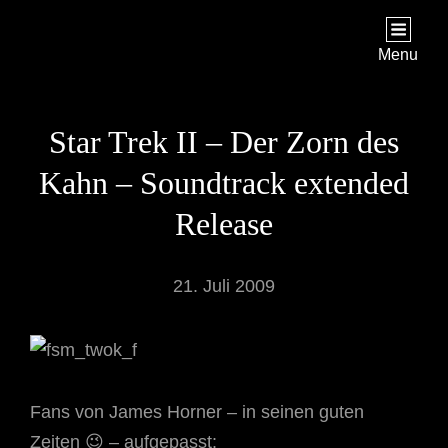
STAR TREK: ORIGINS
Ein Science-Fiction-Adventure
Menu
Star Trek II – Der Zorn des
Kahn – Soundtrack extended
Release
21. Juli 2009
Fans von James Horner – in seinen guten
Zeiten 😉 – aufgepasst: