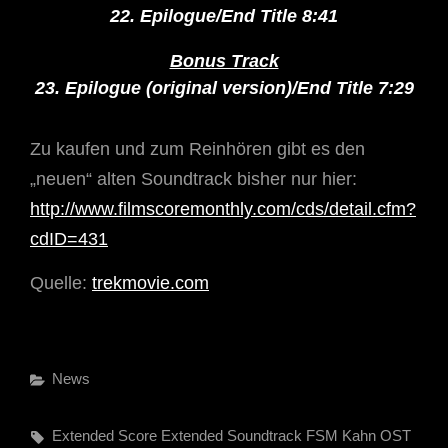
22. Epilogue/End Title 8:41
Bonus Track
23. Epilogue (original version)/End Title 7:29
Zu kaufen und zum Reinhören gibt es den
„neuen“ alten Soundtrack bisher nur hier:
http://www.filmscoremonthly.com/cds/detail.cfm?
cdID=431
Quelle:
trekmovie.com
Categories
News
Tags,
Extended Score
Extended Soundtrack
FSM
Kahn
OST