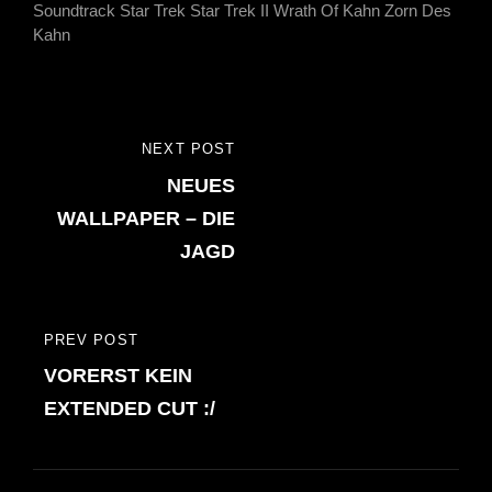
Soundtrack
Star Trek
Star Trek II
Wrath Of Kahn
Zorn Des
Kahn
Beitragsnavigation
NEXT POST
NEXT
NEUES
POST
WALLPAPER – DIE
JAGD
PREV POST
PREVIOUS
VORERST KEIN
POST
EXTENDED CUT :/