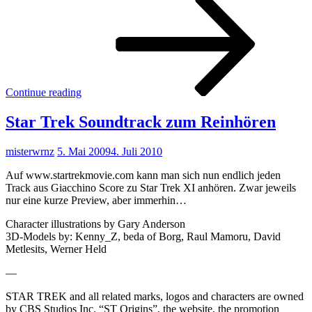
Trek
II
–
Der
Zorn
des
Kah
Continue reading
–
Soun
Star Trek Soundtrack zum Reinhören
exte
Rele
misterwrnz
5. Mai 2009
4. Juli 2010
Auf www.startrekmovie.com kann man sich nun endlich jeden
Track aus Giacchino Score zu Star Trek XI anhören. Zwar jeweils
nur eine kurze Preview, aber immerhin…
Character illustrations by Gary Anderson
3D-Models by: Kenny_Z, beda of Borg, Raul Mamoru, David
Metlesits, Werner Held
—
STAR TREK and all related marks, logos and characters are owned
by CBS Studios Inc. “ST Origins”, the website, the promotion