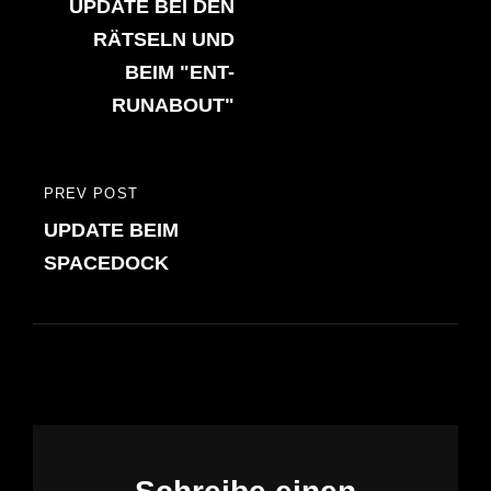
UPDATE BEI DEN
POST
RÄTSELN UND
BEIM "ENT-
RUNABOUT"
PREV POST
PREVIOUS
UPDATE BEIM
POST
SPACEDOCK