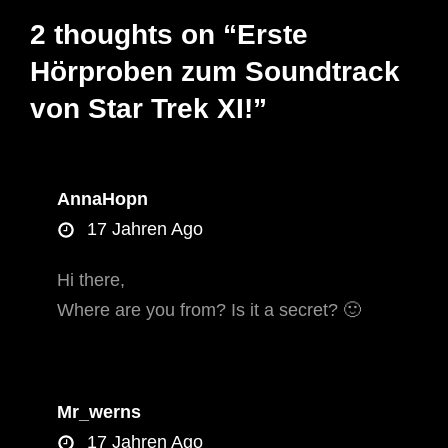
2 thoughts on “
Erste
Hörproben zum Soundtrack
von Star Trek XI!
”
AnnaHopn
says:
17 Jahren Ago
Hi there,
Where are you from? Is it a secret? 🙂
Mr_werns
says:
17 Jahren Ago