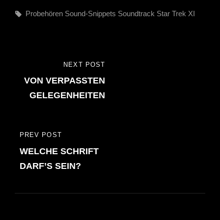
Tags,
Probehören
Sound-Snippets
Soundtrack
Star Trek XI
Beitragsnavigation
NEXT POST
NEXT
VON VERPASSTEN
POST
GELEGENHEITEN
PREV POST
PREVIOUS
WELCHE SCHRIFT
POST
DARF’S SEIN?