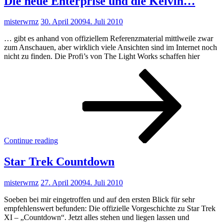
Die neue Enterprise und die Kelvin…
misterwrnz
30. April 2009
4. Juli 2010
… gibt es anhand von offiziellem Referenzmaterial mittlweile zwar
zum Anschauen, aber wirklich viele Ansichten sind im Internet noch
nicht zu finden. Die Profi’s von The Light Works schaffen hier
Die
neue
Enter
und
die
Kel
Continue reading
Star Trek Countdown
misterwrnz
27. April 2009
4. Juli 2010
Soeben bei mir eingetroffen und auf den ersten Blick für sehr
empfehlenswert befunden: Die offizielle Vorgeschichte zu Star Trek
XI – „Countdown“. Jetzt alles stehen und liegen lassen und