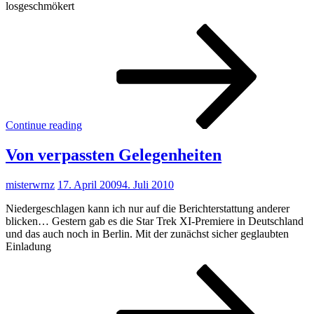
losgeschmökert
Star
Trek
Cou
Continue reading
Von verpassten Gelegenheiten
misterwrnz
17. April 2009
4. Juli 2010
Niedergeschlagen kann ich nur auf die Berichterstattung anderer
blicken… Gestern gab es die Star Trek XI-Premiere in Deutschland
und das auch noch in Berlin. Mit der zunächst sicher geglaubten
Einladung
Von
verp
Gele