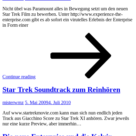
Nicht übel was Paramount alles in Bewegung setzt um den neuen
Star Trek Film zu bewerben. Unter http://www.experience-the-
enterprise.com gibt es ab sofort ein virutelles Erlebnis der Enterprise
in Form einer
Expe
the
Enter
Continue reading
Star Trek Soundtrack zum Reinhören
misterwrnz
5. Mai 2009
4. Juli 2010
Auf www.startrekmovie.com kann man sich nun endlich jeden
Track aus Giacchino Score zu Star Trek XI anhören. Zwar jeweils
nur eine kurze Preview, aber immerhin…