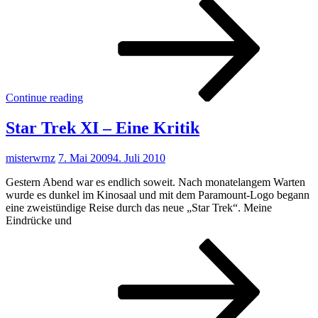
Ich
will
eine
Direc
Cut!
Continue reading
Star Trek XI – Eine Kritik
misterwrnz
7. Mai 2009
4. Juli 2010
Gestern Abend war es endlich soweit. Nach monatelangem Warten
wurde es dunkel im Kinosaal und mit dem Paramount-Logo begann
eine zweistündige Reise durch das neue „Star Trek“. Meine
Eindrücke und
Star
Trek
XI
–
Eine
Kriti