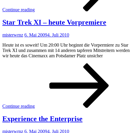
Continue reading
Star Trek XI – heute Vorpremiere
misterwrnz
6. Mai 2009
4. Juli 2010
Heute ist es soweit! Um 20:00 Uhr beginnt die Vorpermiere zu Star
Trek XI und zusammen mit 14 anderen tapferen Mitstreitern werden
wir heute das Cinemaxx am Potsdamer Platz unsicher
Star
Trek
XI
–
heut
Vorp
Continue reading
Experience the Enterprise
misterwrnz
6. Mai 2009
4. Juli 2010