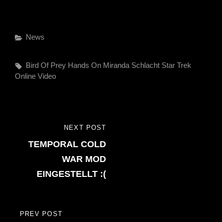
Categories
News
Tags,
Bird Of Prey
Hands On
Miranda
Schlacht
Star Trek
Online
Video
Beitragsnavigation
NEXT POST
NEXT
TEMPORAL COLD
POST
WAR MOD
EINGESTELLT :(
PREV POST
PREVIOUS