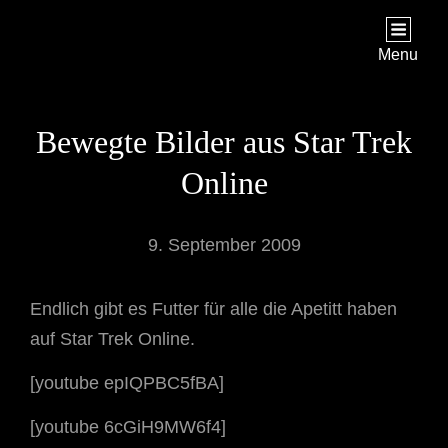
STAR TREK: ORIGINS
Ein Science-Fiction-Adventure
Menu
Bewegte Bilder aus Star Trek
Online
9. September 2009
Endlich gibt es Futter für alle die Apetitt haben
auf Star Trek Online.
[youtube epIQPBC5fBA]
[youtube 6cGiH9MW6f4]