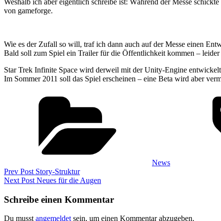
Weshalb ich aber eigentlich schreibe ist: Während der Messe schickt
von gameforge.
Wie es der Zufall so will, traf ich dann auch auf der Messe einen En
Bald soll zum Spiel ein Trailer für die Öffentlichkeit kommen – leide
Star Trek Infinite Space wird derweil mit der Unity-Engine entwickelt 
Im Sommer 2011 soll das Spiel erscheinen – eine Beta wird aber vermut
Categories
News
Beitragsnavigation
Previous
Prev Post
Story-Struktur
Post
Next
Next Post
Neues für die Augen
Post
Schreibe einen Kommentar
Du musst
angemeldet
sein, um einen Kommentar abzugeben.