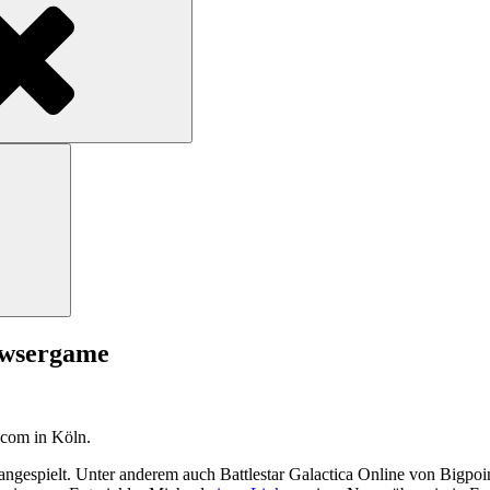
Search
owsergame
scom in Köln.
angespielt. Unter anderem auch Battlestar Galactica Online von Bigpoi