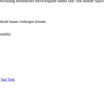
twicklung befindliches Browsergame names Star Trek Infinite Space
Euphorie kaum verbergen konnte.
ssieht).
Star Trek