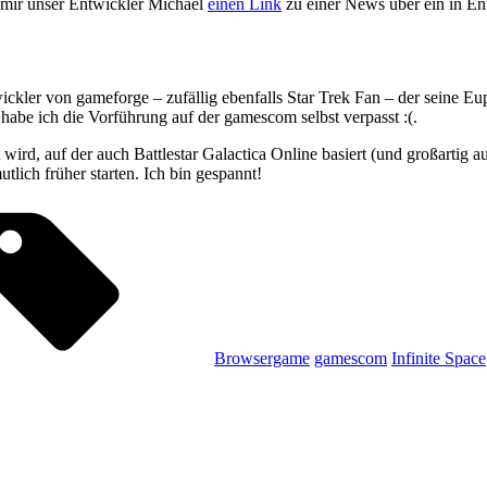
e mir unser Entwickler Michael
einen Link
zu einer News über ein in En
twickler von gameforge – zufällig ebenfalls Star Trek Fan – der seine 
r habe ich die Vorführung auf der gamescom selbst verpasst :(.
wird, auf der auch Battlestar Galactica Online basiert (und großartig au
lich früher starten. Ich bin gespannt!
Tags,
Browsergame
gamescom
Infinite Space