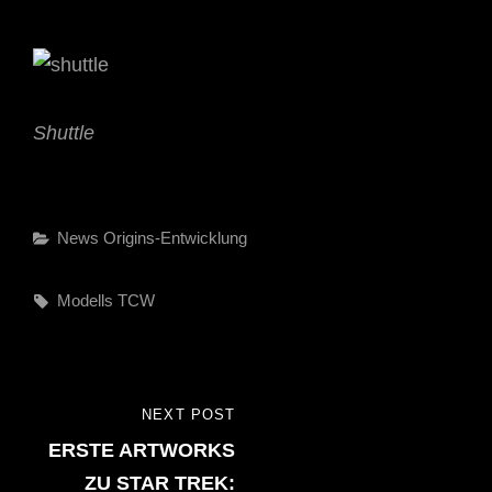
Shuttle
Categories
News
Origins-Entwicklung
Tags,
Modells
TCW
Beitragsnavigation
NEXT POST
NEXT
ERSTE ARTWORKS
POST
ZU STAR TREK: