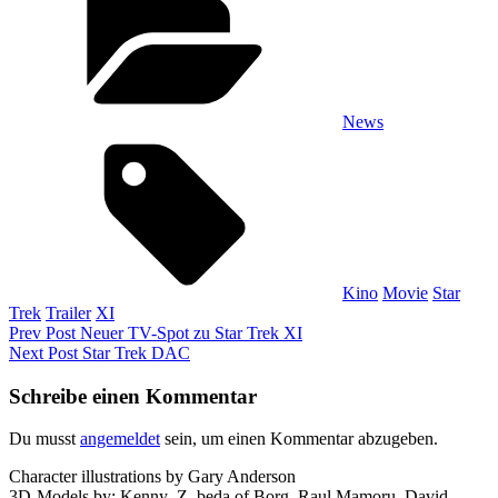
News
Tags,
Kino
Movie
Star
Trek
Trailer
XI
Beitragsnavigation
Previous
Prev Post
Neuer TV-Spot zu Star Trek XI
Post
Next
Next Post
Star Trek DAC
Post
Schreibe einen Kommentar
Du musst
angemeldet
sein, um einen Kommentar abzugeben.
Character illustrations by Gary Anderson
3D-Models by: Kenny_Z, beda of Borg, Raul Mamoru, David