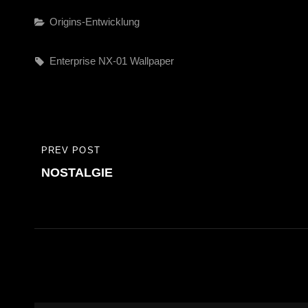
Categories
Origins-Entwicklung
Tags,
Enterprise
NX-01
Wallpaper
Beitragsnavigation
PREV POST
PREVIOUS
NOSTALGIE
POST