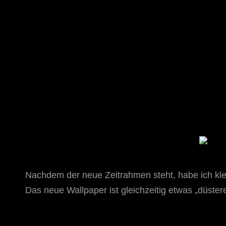
STAR TREK: ORIGINS
Ein Science-Fiction-Adventure
Nachdem der neue Zeitrahmen steht, habe ich kle
Das neue Wallpaper ist gleichzeitig etwas „düste