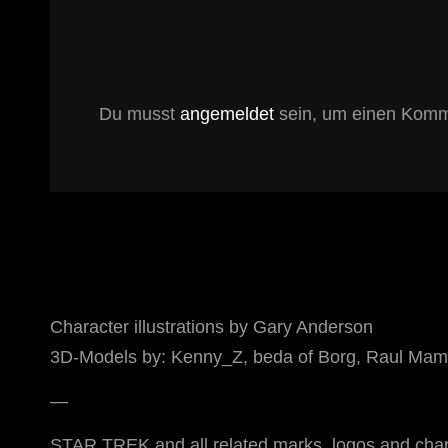
Du musst
angemeldet
sein, um einen Komm
Character illustrations by Gary Anderson
3D-Models by: Kenny_Z, beda of Borg, Raul Mamo
—
STAR TREK and all related marks, logos and chara