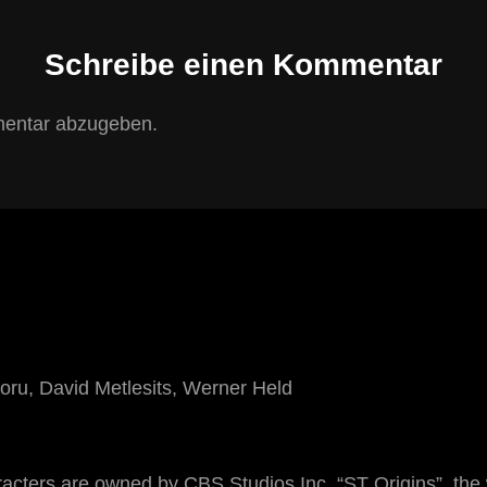
Schreibe einen Kommentar
entar abzugeben.
ru, David Metlesits, Werner Held
cters are owned by CBS Studios Inc. “ST Origins”, the 