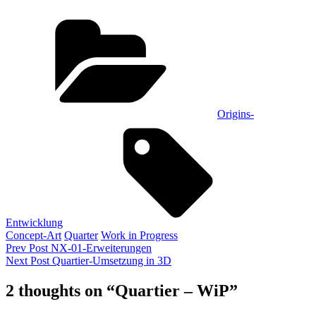
Categories
Origins-
Tags,
Entwicklung
Concept-Art
Quarter
Work in Progress
Beitragsnavigation
Previous
Prev Post
NX-01-Erweiterungen
Post
Next
Next Post
Quartier-Umsetzung in 3D
Post
2 thoughts on “
Quartier – WiP
”