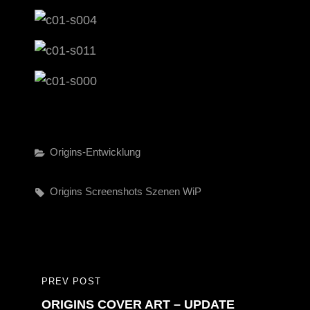
Categories
Origins-Entwicklung
Tags,
Origins
Screenshots
Szenen
WiP
Beitragsnavigation
PREV POST
PREVIOUS
ORIGINS COVER ART – UPDATE
POST