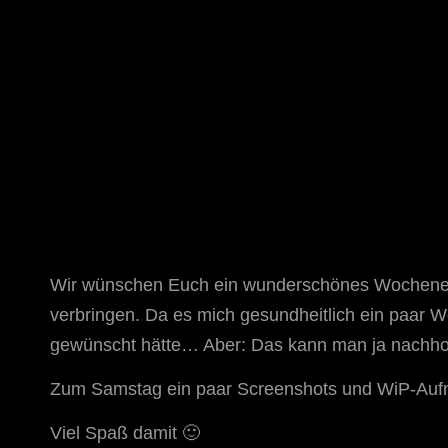
STAR TREK: ORIGINS
Ein Science-Fiction-Adventure
Wir wünschen Euch ein wunderschönes Wochenend
verbringen. Da es mich gesundheitlich ein paar W
gewünscht hätte… Aber: Das kann man ja nachho
Zum Samstag ein paar Screenshots und WiP-Aufn
Viel Spaß damit 🙂