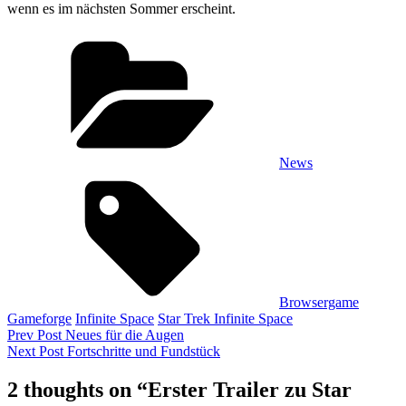
wenn es im nächsten Sommer erscheint.
Categories
News
Tags,
Browsergame
Gameforge
Infinite Space
Star Trek Infinite Space
Beitragsnavigation
Previous
Prev Post
Neues für die Augen
Post
Next
Next Post
Fortschritte und Fundstück
Post
2 thoughts on “
Erster Trailer zu Star