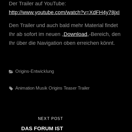
Der Trailer auf YouTube:
http://www.youtube.com/watch?v=XdFH4y78jxI
Den Trailer und auch bald mehr Material findet
Ihr ab sofort im neuen „
Download
„-Bereich, den
Ihr über die Navigation oben erreichen könnt.
Categories
Origins-Entwicklung
Tags,
Animation
Musik
Origins
Teaser
Trailer
Beitragsnavigation
NEXT POST
NEXT
DAS FORUM IST
POST