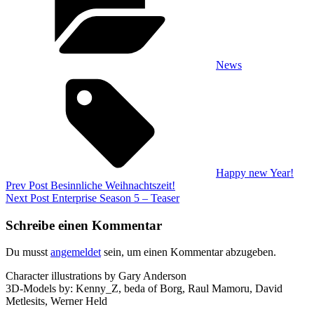
News
Tags,
Happy new Year!
Beitragsnavigation
Previous
Prev Post
Besinnliche Weihnachtszeit!
Post
Next
Next Post
Enterprise Season 5 – Teaser
Post
Schreibe einen Kommentar
Du musst
angemeldet
sein, um einen Kommentar abzugeben.
Character illustrations by Gary Anderson
3D-Models by: Kenny_Z, beda of Borg, Raul Mamoru, David
Metlesits, Werner Held