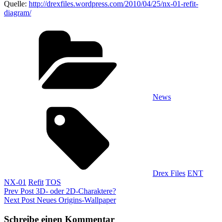
Quelle:
http://drexfiles.wordpress.com/2010/04/25/nx-01-refit-
diagram/
Categories
News
Tags,
Drex Files
ENT
NX-01
Refit
TOS
Beitragsnavigation
Previous
Prev Post
3D- oder 2D-Charaktere?
Post
Next
Next Post
Neues Origins-Wallpaper
Post
Schreibe einen Kommentar