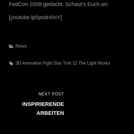
FedCon 2009 gedacht. Schaut’s Euch an:
[youtube lp5psdrAhIY]
Categories
News
Tags,
3D
Animation
Fight
Star Trek 11
The Light Works
Beitragsnavigation
NEXT POST
NEXT
INSPIRIERENDE
POST
ARBEITEN