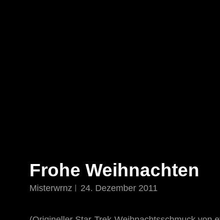
STAR TREK: ORIGINS
Ein Science-Fiction-Adventure
Frohe Weihnachten
Misterwrnz
24. Dezember 2011
(Origineller Star-Trek-Weihnachtsschmuck von 