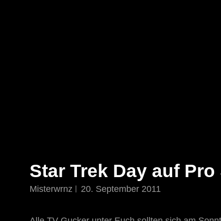
STAR TREK: ORIGINS
Ein Science-Fiction-Adventure
Star Trek Day auf Pro
Misterwrnz
20. September 2011
Alle TV-Gucker unter Euch sollten sich am Sonn