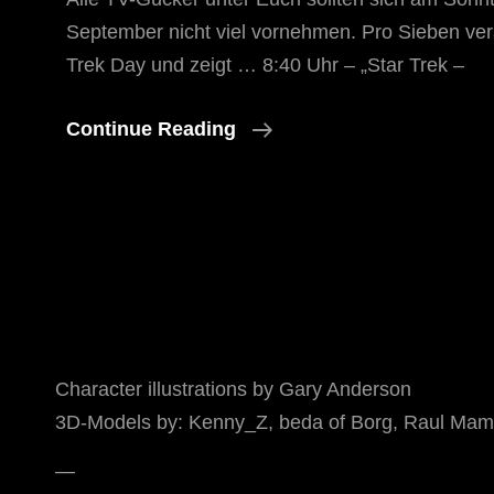
September nicht viel vornehmen. Pro Sieben vera
Trek Day und zeigt … 8:40 Uhr – „Star Trek –
Star
Continue Reading
Trek
Day
Auf
Pro
Sieben
Character illustrations by Gary Anderson
3D-Models by: Kenny_Z, beda of Borg, Raul Mamo
—