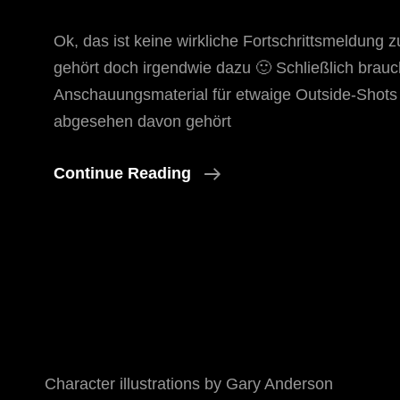
Ok, das ist keine wirkliche Fortschrittsmeldung 
gehört doch irgendwie dazu 🙂 Schließlich brau
Anschauungsmaterial für etwaige Outside-Shot
abgesehen davon gehört
Enterprise
Continue Reading
NX-
01
1/850
Von
Bandai
Character illustrations by Gary Anderson