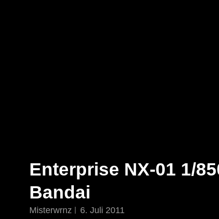
STAR TREK: ORIGINS
Ein Science-Fiction-Adventure
Enterprise NX-01 1/8
Bandai
Misterwrnz
6. Juli 2011