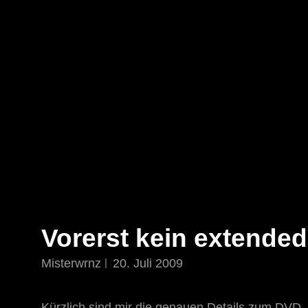
STAR TREK: ORIGINS
Ein Science-Fiction-Adventure
Vorerst kein extended 
Misterwrnz
20. Juli 2009
Kürzlich sind mir die genauen Details zum DVD-