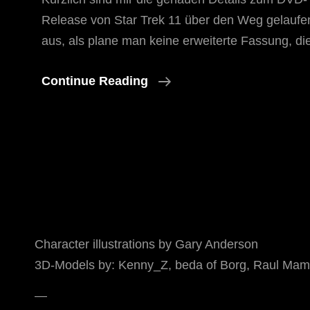
Release von Star Trek 11 über den Weg gelaufen
aus, als plane man keine erweiterte Fassung, di
Vorerst
Continue Reading
Kein
Extended
Cut
:/
Character illustrations by Gary Anderson
3D-Models by: Kenny_Z, beda of Borg, Raul Mamo
—