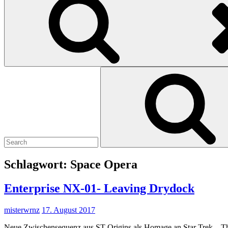
Search
for:
Schlagwort:
Space Opera
Enterprise NX-01- Leaving Drydock
misterwrnz
17. August 2017
Neue Zwischensequenz aus ST Origins als Homage an Star Trek – Th