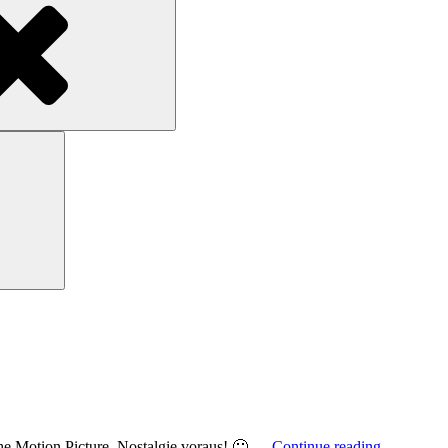
Search
Enterprise
e Motion Picture. Nostalgie voraus! 🙂 …
Continue reading