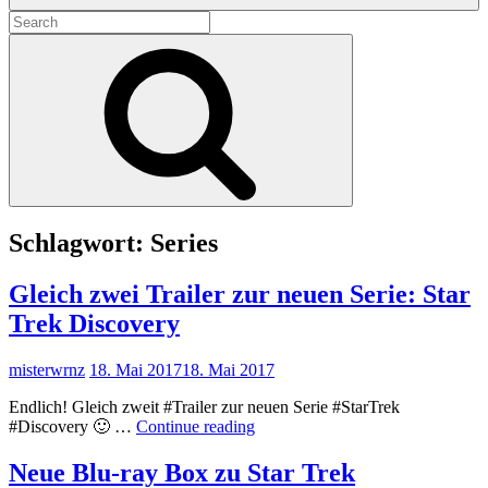
Search
for:
Search
Schlagwort:
Series
Gleich zwei Trailer zur neuen Serie: Star
Trek Discovery
misterwrnz
18. Mai 2017
18. Mai 2017
Endlich! Gleich zweit #Trailer zur neuen Serie #StarTrek
Gleich
#Discovery 🙂 …
Continue reading
zwei
Trailer
Neue Blu-ray Box zu Star Trek
zur