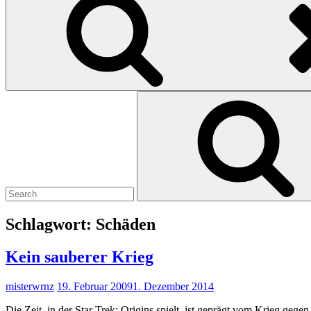
Search
for:
Schlagwort:
Schäden
Kein sauberer Krieg
misterwrnz
19. Februar 2009
1. Dezember 2014
Die Zeit, in der Star Trek: Origins spielt, ist geprägt vom Krieg ge