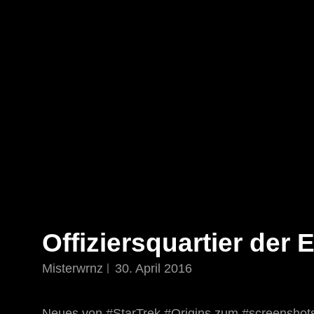
STAR TREK: ORIGINS
Ein Science-Fiction-Adventure
Offiziersquartier der 
Misterwrnz
30. April 2016
Neues von #StarTrek #Origins zum #screenshots