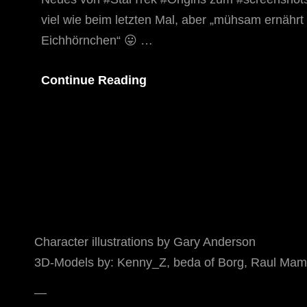
viel wie beim letzten Mal, aber „mühsam ernährt
Eichhörnchen“ 😛 …
Offiziersquartier
Continue Reading
Der
Enterprise
Character illustrations by Gary Anderson
3D-Models by: Kenny_Z, beda of Borg, Raul Mamo
—