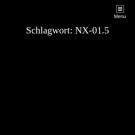
STAR TREK: ORIGINS
Ein Science-Fiction-Adventure
Menu
Schlagwort:
NX-01.5