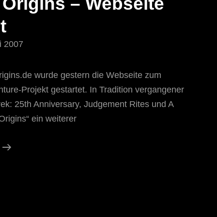
 Origins – Webseite
t
i 2007
rigins.de wurde gestern die Webseite zum
ure-Projekt gestartet. In Tradition vergangener
rek: 25th Anniversary, Judgement Rites und A
„Origins“ ein weiterer
Star
Trek
Origins
–
Webseite