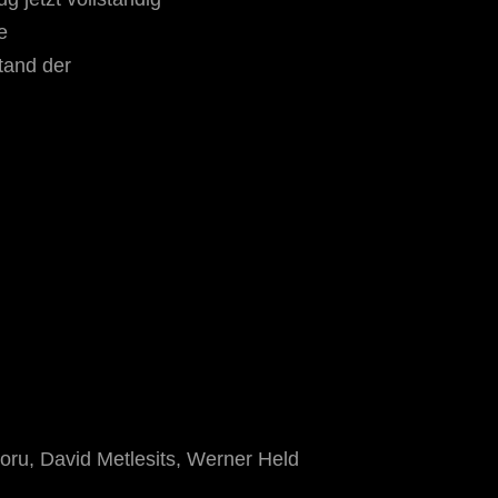
e
tand der
ru, David Metlesits, Werner Held