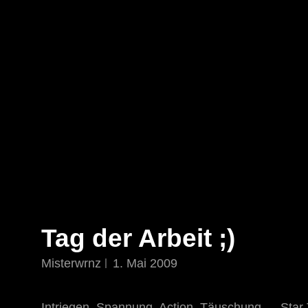
STAR TREK: ORIGINS
Ein Science-Fiction-Adventure
Tag der Arbeit ;)
Misterwrnz
1. Mai 2009
Intriegen, Spannung, Action, Täuschung … Star T