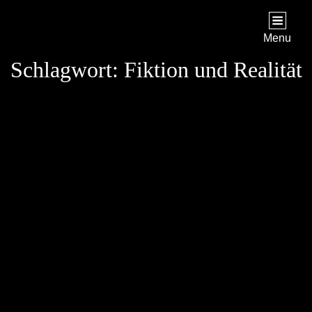
STAR TREK: ORIGINS
Ein Science-Fiction-Adventure
Menu
Schlagwort:
Fiktion und Realität