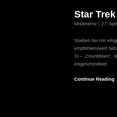
Star Tre
Misterwrnz
27. Apr
Soeben bei mir einge
empfehlenswert befun
XI – „Countdown“. Je
losgeschmökert
Continue Reading