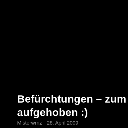
STAR TREK: ORIGINS
Ein Science-Fiction-Adventure
Befürchtungen – zum 
aufgehoben :)
Misterwrnz
28. April 2009