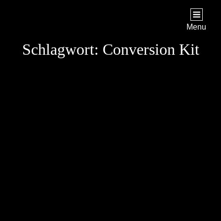
STAR TREK: ORIGINS
Ein Science-Fiction-Adventure
Menu
Schlagwort:
Conversion Kit