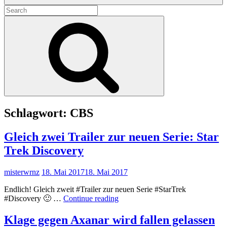
Search
for:
Search
Schlagwort:
CBS
Gleich zwei Trailer zur neuen Serie: Star
Trek Discovery
misterwrnz
18. Mai 2017
18. Mai 2017
Endlich! Gleich zweit #Trailer zur neuen Serie #StarTrek
Gleich
#Discovery 🙂 …
Continue reading
zwei
Trailer
Klage gegen Axanar wird fallen gelassen
zur